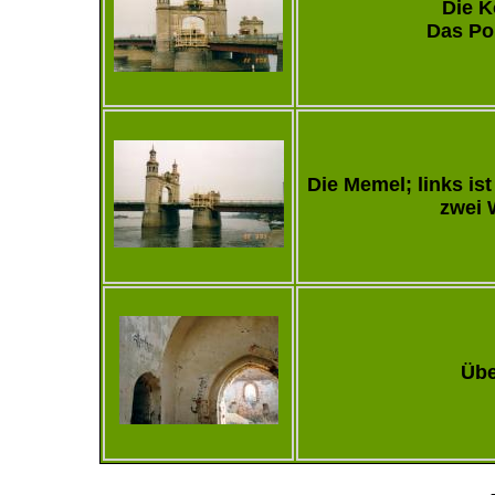
Die K
Das Por
Die Memel; links ist
zwei 
Übe