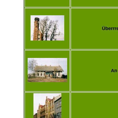
Überrre
An 