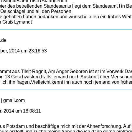
Standesamt Tilsit (Stadt)geben.
er des betreffenden Standesamts liegt dem Standesamt I in Berl
 Oelschlägel und all den Personen
e geholfen haben bedanken und wünsche allen ein frohes Weih
en Gruß Lymandt
e.de
ber, 2014 um 23:16:53
ammt aus Tilsit-Ragnit, Am Anger.Geboren ist er im Vorwerk Da
von 13 Geschwistern.Falls jemand noch Auskunft über Menschen 
ch ihn fragen.Vielleicht kennt ihn auch noch jemand von frühe
 | gmail.com
, 2014 um 18:08:11
aus Potsdam und beschäftige mich mit der Ahnenforschung. Au
m erstellt und suche meine Ahnen die ich dann gerne eintra