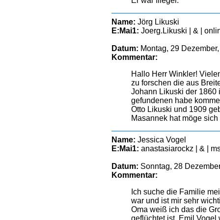
Er war flieger.
Name:
Jörg Likuski
E:Mai1:
Joerg.Likuski | & | on
Datum:
Montag, 29 Dezember,
Kommentar:
Hallo Herr Winkler! Viele
zu forschen die aus Brei
Johann Likuski der 1860 i
gefundenen habe kommen a
Otto Likuski und 1909 ge
Masannek hat möge sich b
Name:
Jessica Vogel
E:Mai1:
anastasiarockz | & | m
Datum:
Sonntag, 28 Dezember
Kommentar:
Ich suche die Familie mein
war und ist mir sehr wich
Oma weiß ich das die Groß
geflüchtet ist, Emil Vogel