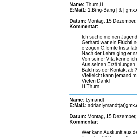
Name:
Thurn,H.
E:Mai1:
1.Bing-Bang | & | gmx.
Datum:
Montag, 15 Dezember,
Kommentar:
Ich suche meinen Jugendf
Gerhard war ein Flüchtlin
erzogen.G.lernte Installat
Nach der Lehre ging er n
Von seiner Vita kenne i
Aus seinen Erzählungen k
Bald riss der Kontakt ab.
Vielleicht kann jemand m
Vielen Dank!
H.Thurn
Name:
Lymandt
E:Mai1:
adrianlymandt(at)gmx.
Datum:
Montag, 15 Dezember,
Kommentar:
Wer kann Auskunft aus d