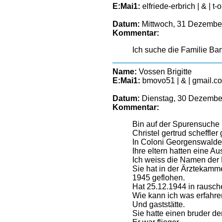
E:Mai1:
elfriede-erbrich | & | t-
Datum:
Mittwoch, 31 Dezember
Kommentar:
Ich suche die Familie Ba
Name:
Vossen Brigitte
E:Mai1:
bmovo51 | & | gmail.c
Datum:
Dienstag, 30 Dezember
Kommentar:
Bin auf der Spurensuche 
Christel gertrud scheffle
In Coloni Georgenswalde
Ihre eltern hatten eine Au
Ich weiss die Namen der E
Sie hat in der Ärztekamme
1945 geflohen.
Hat 25.12.1944 in rausche
Wie kann ich was erfahre
Und gaststätte.
Sie hatte einen bruder der