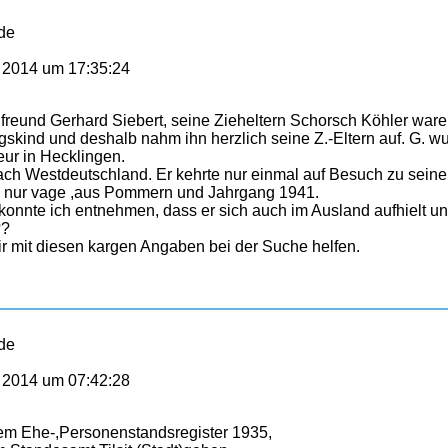
de
 2014 um 17:35:24
reund Gerhard Siebert, seine Zieheltern Schorsch Köhler waren
gskind und deshalb nahm ihn herzlich seine Z.-Eltern auf. G. wu
eur in Hecklingen.
ach Westdeutschland. Er kehrte nur einmal auf Besuch zu seinen
ch nur vage ,aus Pommern und Jahrgang 1941.
onnte ich entnehmen, dass er sich auch im Ausland aufhielt un
??
ir mit diesen kargen Angaben bei der Suche helfen.
de
 2014 um 07:42:28
em Ehe-,Personenstandsregister 1935,