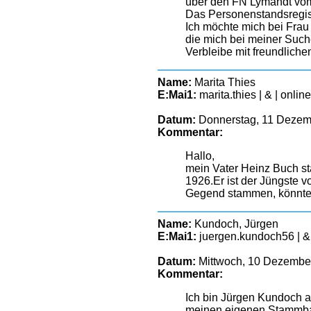
über den FN Lymandt vom 
Das Personenstandsregist
Ich möchte mich bei Frau
die mich bei meiner Such
Verbleibe mit freundlich
Name:
Marita Thies
E:Mai1:
marita.thies | & | onlin
Datum:
Donnerstag, 11 Dezem
Kommentar:
Hallo,
mein Vater Heinz Buch st
1926.Er ist der Jüngste 
Gegend stammen, könnte i
Name:
Kundoch, Jürgen
E:Mai1:
juergen.kundoch56 | &
Datum:
Mittwoch, 10 Dezember
Kommentar:
Ich bin Jürgen Kundoch 
meinen eigenen Stammbau