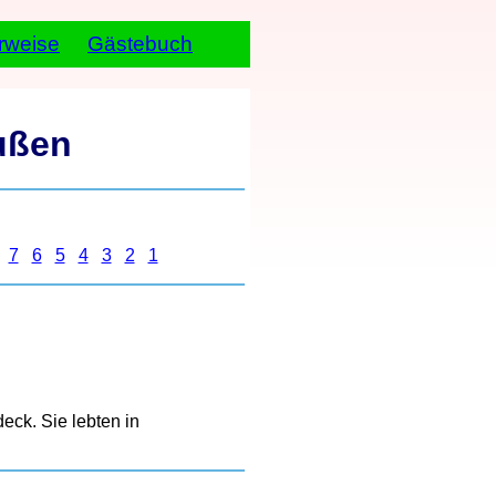
rweise
Gästebuch
ußen
7
6
5
4
3
2
1
ck. Sie lebten in