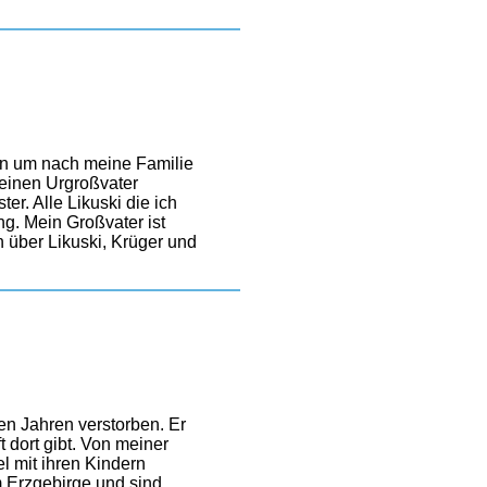
zen um nach meine Familie
meinen Urgroßvater
r. Alle Likuski die ich
g. Mein Großvater ist
 über Likuski, Krüger und
gen Jahren verstorben. Er
 dort gibt. Von meiner
l mit ihren Kindern
im Erzgebirge und sind