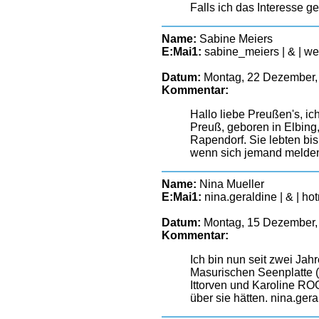
Falls ich das Interesse g
Name:
Sabine Meiers
E:Mai1:
sabine_meiers | & | w
Datum:
Montag, 22 Dezember,
Kommentar:
Hallo liebe Preußen's, 
Preuß, geboren in Elbing
Rapendorf. Sie lebten bi
wenn sich jemand melde
Name:
Nina Mueller
E:Mai1:
nina.geraldine | & | ho
Datum:
Montag, 15 Dezember,
Kommentar:
Ich bin nun seit zwei Ja
Masurischen Seenplatte 
Ittorven und Karoline RO
über sie hätten. nina.ge