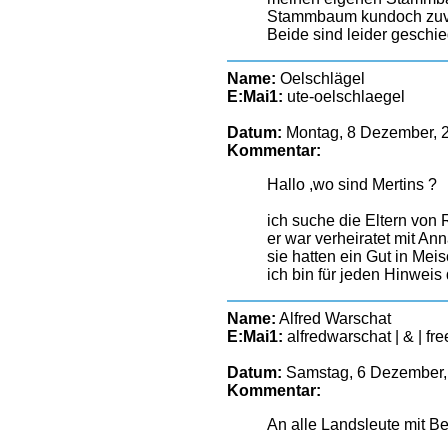
Stammbaum kundoch zuverv
Beide sind leider geschi
Name:
Oelschlägel
E:Mai1:
ute-oelschlaegel
Datum:
Montag, 8 Dezember, 
Kommentar:
Hallo ,wo sind Mertins ?
ich suche die Eltern von
er war verheiratet mit An
sie hatten ein Gut in Mei
ich bin für jeden Hinweis
Name:
Alfred Warschat
E:Mai1:
alfredwarschat | & | fr
Datum:
Samstag, 6 Dezember,
Kommentar:
An alle Landsleute mit Be