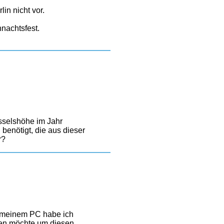
in nicht vor.
nachtsfest.
sselshöhe im Jahr
benötigt, die aus dieser
r?
f meinem PC habe ich
gen möchte um diesen