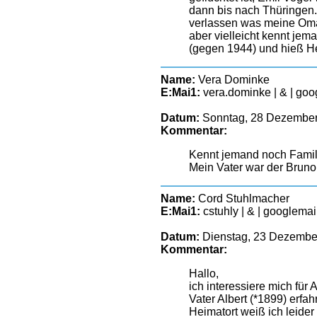
dann bis nach Thüringen.
verlassen was meine Oma mi
aber vielleicht kennt je
(gegen 1944) und hieß He
Name:
Vera Dominke
E:Mai1:
vera.dominke | & | go
Datum:
Sonntag, 28 Dezember
Kommentar:
Kennt jemand noch Famil
Mein Vater war der Bruno
Name:
Cord Stuhlmacher
E:Mai1:
cstuhly | & | googlema
Datum:
Dienstag, 23 Dezember
Kommentar:
Hallo,
ich interessiere mich fü
Vater Albert (*1899) erfah
Heimatort weiß ich leider