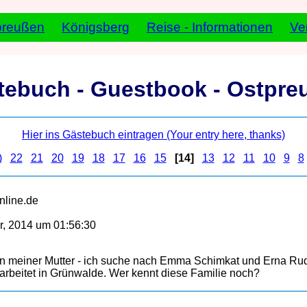
preußen
Königsberg
Reise - Informationen
Ve
tebuch - Guestbook - Ostpre
Hier ins Gästebuch eintragen (Your entry here, thanks)
)
22
21
20
19
18
17
16
15
[14]
13
12
11
10
9
8
online.de
, 2014 um 01:56:30
n meiner Mutter - ich suche nach Emma Schimkat und Erna Rude
rbeitet in Grünwalde. Wer kennt diese Familie noch?