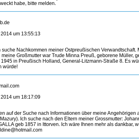
eweckt habe, bitte melden.
eb.de
 2014 um 13:55:13
ich suche Nachkommen meiner Ostpreußischen Verwandtschaft. 
, meine Großmutter war Trude Minna Preuß, geborene Müller, g
s 1945 in Preußisch Holland, General-Litzmann-Straße 8. Es wü
n würde!
tmail.com
 2014 um 18:17:09
hren auf der Suche nach Informationen über meine Angehörigen 
(Mazury). Ich suche nach den Eltern meiner Grossmutter: Joha
GALLA geb 1857 in Ittorven. Ich wäre Ihnen mehr als dankbar, 
raldine@hotmail.com