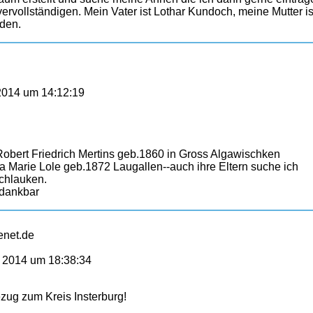
ollständigen. Mein Vater ist Lothar Kundoch, meine Mutter is
eden.
2014 um 14:12:19
 Robert Friedrich Mertins geb.1860 in Gross Algawischken
na Marie Lole geb.1872 Laugallen--auch ihre Eltern suche ich
schlauken.
 dankbar
eenet.de
 2014 um 18:38:34
zug zum Kreis Insterburg!