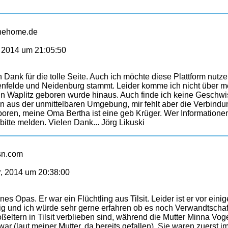
linehome.de
 2014 um 21:05:50
n Dank für die tolle Seite. Auch ich möchte diese Plattform nut
tenfelde und Neidenburg stammt. Leider komme ich nicht über 
n Waplitz geboren wurde hinaus. Auch finde ich keine Geschwiste
us der unmittelbaren Umgebung, mir fehlt aber die Verbindun
boren, meine Oma Bertha ist eine geb Krüger. Wer Informationen
itte melden. Vielen Dank... Jörg Likuski
sn.com
, 2014 um 20:38:00
es Opas. Er war ein Flüchtling aus Tilsit. Leider ist er vor eini
tig und ich würde sehr gerne erfahren ob es noch Verwandtschaft
eltern in Tilsit verblieben sind, während die Mutter Minna Voge
 war (laut meiner Mutter, da bereits gefallen). Sie waren zuerst 