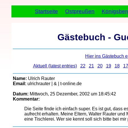
Startseite
Ostpreußen
Königsber
Gästebuch - Gu
Hier ins Gästebuch ei
Aktuell (latest entries)
22
21
20
19
18
1
Name:
Ulrich Rauter
Email:
ulrichrauter | & | t-online.de
Datum:
Mittwoch, 25 Dezember, 2002 um 18:45:42
Kommentar:
Die Seite finde ich einfach super. Es ist gut, dass
aufrecht erhalten. Meine Eltern, Walter Rauter un
eine Tischlerei. Wer sie kennt soll sich bitte bei m