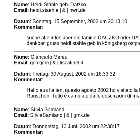
Name:
Heidi Stähle geb. Datzko
Email:
heidi.staehle | & | nwn.de
Datum:
Sonntag, 15 September, 2002 um 20:13:10
Kommentar:
suche alle infos über die familie DACZKO oder DAT
dankbar. gruss heidi stähle geb in königsberg ostp
Name:
Giancarlo Mereu
Email:
gcmgcm | & | tiscalinet.it
Datum:
Freitag, 30 August, 2002 um 16:33:32
Kommentar:
Hallo aus Italien, questo agosto 2002 ho visitato l
Rauschen. Tutto é cambiato dalle descrizioni di mi
Name:
Silvia Samland
Email:
SilviaSamland | & | gmx.de
Datum:
Donnerstag, 13 Juni, 2002 um 22:38:17
Kommentar: