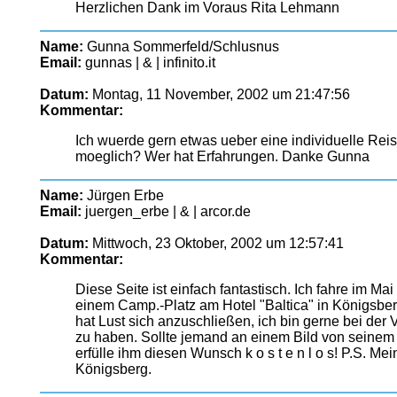
Herzlichen Dank im Voraus Rita Lehmann
Name:
Gunna Sommerfeld/Schlusnus
Email:
gunnas | & | infinito.it
Datum:
Montag, 11 November, 2002 um 21:47:56
Kommentar:
Ich wuerde gern etwas ueber eine individuelle Re
moeglich? Wer hat Erfahrungen. Danke Gunna
Name:
Jürgen Erbe
Email:
juergen_erbe | & | arcor.de
Datum:
Mittwoch, 23 Oktober, 2002 um 12:57:41
Kommentar:
Diese Seite ist einfach fantastisch. Ich fahre im
einem Camp.-Platz am Hotel "Baltica" in Königsber
hat Lust sich anzuschließen, ich bin gerne bei der 
zu haben. Sollte jemand an einem Bild von seinem
erfülle ihm diesen Wunsch k o s t e n l o s! P.S. Me
Königsberg.