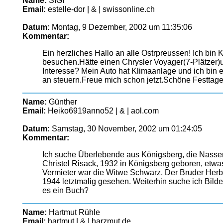
Name:
SIGI
Email:
estelle-dor | & | swissonline.ch
Datum:
Montag, 9 Dezember, 2002 um 11:35:06
Kommentar:
Ein herzliches Hallo an alle Ostrpreussen! Ich bi
besuchen.Hätte einen Chrysler Voyager(7-Plätze
Interesse? Mein Auto hat Klimaanlage und ich bin e
an steuern.Freue mich schon jetzt.Schöne Festtage 
Name:
Günther
Email:
Heiko6919anno52 | & | aol.com
Datum:
Samstag, 30 November, 2002 um 01:24:05
Kommentar:
Ich suche Überlebende aus Königsberg, die Nasse
Christel Risack, 1932 in Königsberg geboren, etwas
Vermieter war die Witwe Schwarz. Der Bruder Herb
1944 letztmalig gesehen. Weiterhin suche ich Bil
es ein Buch?
Name:
Hartmut Rühle
Email:
hartmut | & | harzmut.de