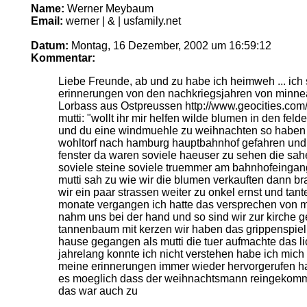
Name:
Werner Meybaum
Email:
werner | & | usfamily.net
Datum:
Montag, 16 Dezember, 2002 um 16:59:12
Kommentar:
Liebe Freunde, ab und zu habe ich heimweh ... ich
erinnerungen von den nachkriegsjahren von minneap
Lorbass aus Ostpreussen http://www.geocities.com
mutti: "wollt ihr mir helfen wilde blumen in den fel
und du eine windmuehle zu weihnachten so haben w
wohltorf nach hamburg hauptbahnhof gefahren und 
fenster da waren soviele haeuser zu sehen die s
soviele steine soviele truemmer am bahnhofeingan
mutti sah zu wie wir die blumen verkauften dann br
wir ein paar strassen weiter zu onkel ernst und ta
monate vergangen ich hatte das versprechen von mu
nahm uns bei der hand und so sind wir zur kirche 
tannenbaum mit kerzen wir haben das grippenspie
hause gegangen als mutti die tuer aufmachte das 
jahrelang konnte ich nicht verstehen habe ich mic
meine erinnerungen immer wieder hervorgerufen ha
es moeglich dass der weihnachtsmann reingekommen
das war auch zu